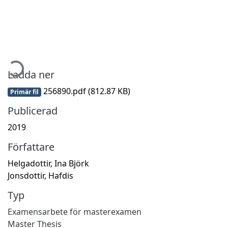
ämtar...
Ladda ner
256890.pdf
(812.87 KB)
Primär fil
Publicerad
2019
Författare
Helgadottir, Ina Björk
Jonsdottir, Hafdis
Typ
Examensarbete för masterexamen
Master Thesis