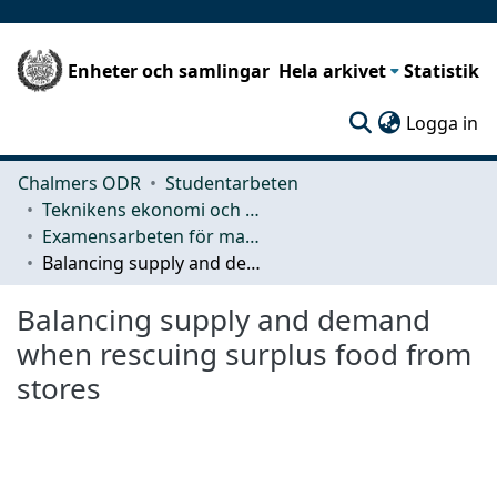
Enheter och samlingar
Hela arkivet
Statistik
(c
Logga in
Chalmers ODR
Studentarbeten
Teknikens ekonomi och organisation
Examensarbeten för masterexamen
Balancing supply and demand when rescuing surplus food from stores
Balancing supply and demand
when rescuing surplus food from
stores