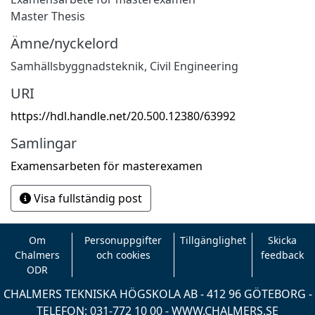
Master Thesis
Ämne/nyckelord
Samhällsbyggnadsteknik
,
Civil Engineering
URI
https://hdl.handle.net/20.500.12380/63992
Samlingar
Examensarbeten för masterexamen
Visa fullständig post
Om
Personuppgifter
Tillgänglighet
Skicka
Chalmers
och cookies
feedback
ODR
CHALMERS TEKNISKA HÖGSKOLA AB - 412 96 GÖTEBORG -
TELEFON: 031-772 10 00 -
WWW.CHALMERS.SE