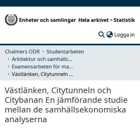
Enheter och samlingar
Hela arkivet
Statistik
(c
Logga in
Chalmers ODR
Studentarbeten
Arkitektur och samhällsbyggnadsteknik (ACE)
Examensarbeten för masterexamen
Västlänken, Citytunneln och Citybanan En jämförande studie mellan de samhällsekonomiska analyserna
Västlänken, Citytunneln och
Citybanan En jämförande studie
mellan de samhällsekonomiska
analyserna