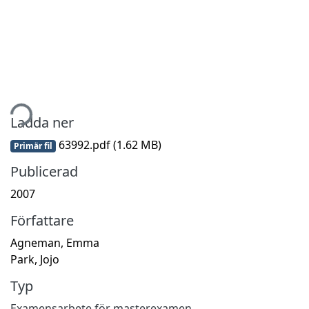
tar...
Ladda ner
63992.pdf
(1.62 MB)
Primär fil
Publicerad
2007
Författare
Agneman, Emma
Park, Jojo
Typ
Examensarbete för masterexamen