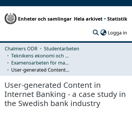
Enheter och samlingar
Hela arkivet
Statistik
(c
Logga in
Chalmers ODR
Studentarbeten
Teknikens ekonomi och organisation
Examensarbeten för masterexamen
User-generated Content in Internet Banking - a case study in the Swedish bank industry
User-generated Content in
Internet Banking - a case study in
the Swedish bank industry