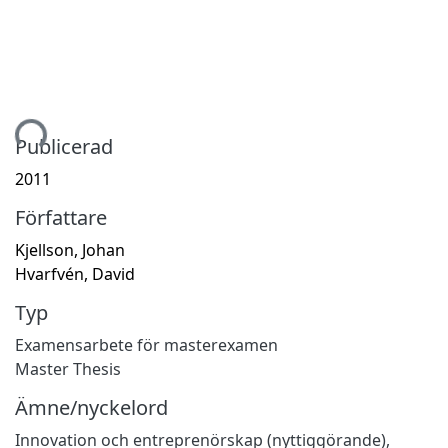
mtar...
Publicerad
2011
Författare
Kjellson, Johan
Hvarfvén, David
Typ
Examensarbete för masterexamen
Master Thesis
Ämne/nyckelord
Innovation och entreprenörskap (nyttiggörande)
,