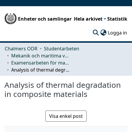
Enheter och samlingar
Hela arkivet
Statistik
(c
Logga in
Chalmers ODR
Studentarbeten
Mekanik och maritima vetenskaper (M2)
Examensarbeten för masterexamen
Analysis of thermal degradation in composite materials
Analysis of thermal degradation
in composite materials
Visa enkel post