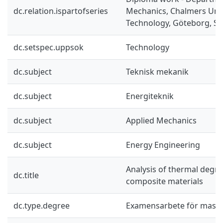
dc.relation.ispartofseries
Mechanics, Chalmers Univ
Technology, Göteborg, Sw
dc.setspec.uppsok
Technology
dc.subject
Teknisk mekanik
dc.subject
Energiteknik
dc.subject
Applied Mechanics
dc.subject
Energy Engineering
Analysis of thermal degra
dc.title
composite materials
dc.type.degree
Examensarbete för mast