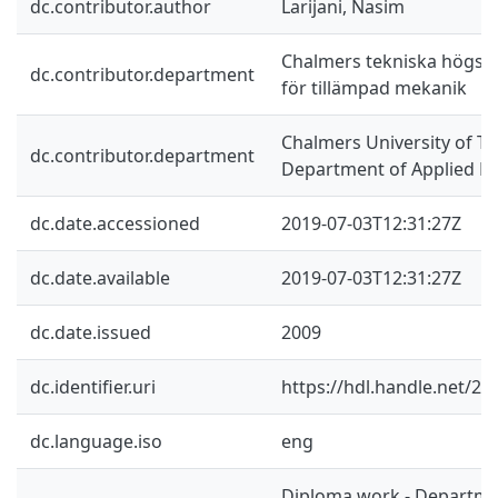
dc.contributor.author
Larijani, Nasim
Chalmers tekniska högskol
dc.contributor.department
för tillämpad mekanik
Chalmers University of Te
dc.contributor.department
Department of Applied M
dc.date.accessioned
2019-07-03T12:31:27Z
dc.date.available
2019-07-03T12:31:27Z
dc.date.issued
2009
dc.identifier.uri
https://hdl.handle.net/2
dc.language.iso
eng
Diploma work - Departme