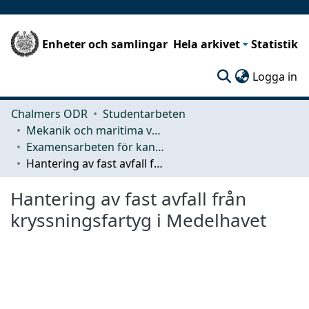
Enheter och samlingar
Hela arkivet
Statistik
(c
Logga in
Chalmers ODR
Studentarbeten
Mekanik och maritima vetenskaper (M2)
Examensarbeten för kandidatexamen
Hantering av fast avfall från kryssningsfartyg i Medelhavet
Hantering av fast avfall från
kryssningsfartyg i Medelhavet