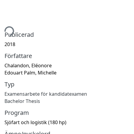
tar...
Publicerad
2018
Författare
Chalandon, Eléonore
Edouart Palm, Michelle
Typ
Examensarbete för kandidatexamen
Bachelor Thesis
Program
Sjöfart och logistik (180 hp)
Ämne/nyckelord