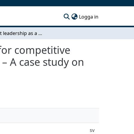
(current)
Logga in
Thought leadership as a substantial component for competitive advantage within project management networks – A case study on international diversification
for competitive
– A case study on
sv