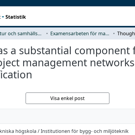
t
Statistik
Arkitektur och samhällsbyggnadsteknik (ACE)
Examensarbeten för masterexamen
as a substantial component 
oject management networks 
fication
Visa enkel post
niska högskola / Institutionen för bygg- och miljöteknik