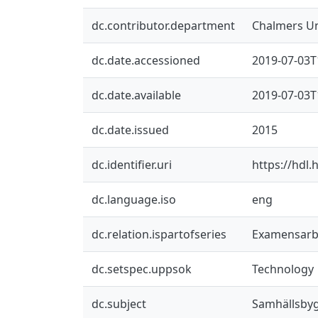
dc.contributor.department
Chalmers Un
dc.date.accessioned
2019-07-03T
dc.date.available
2019-07-03T
dc.date.issued
2015
dc.identifier.uri
https://hdl
dc.language.iso
eng
dc.relation.ispartofseries
Examensarbet
dc.setspec.uppsok
Technology
dc.subject
Samhällsby