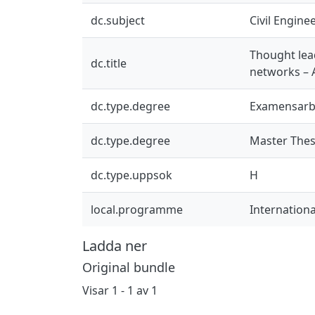
dc.subject
Civil Engine
Thought lea
dc.title
networks – A
dc.type.degree
Examensarb
dc.type.degree
Master Thes
dc.type.uppsok
H
local.programme
Internation
Ladda ner
Original bundle
Visar
1 - 1 av 1