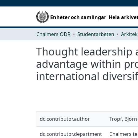
Enheter och samlingar
Hela arkive
Chalmers ODR
Studentarbeten
Thought leadership 
advantage within pr
international diversi
dc.contributor.author
Tropf, Björn
dc.contributor.department
Chalmers tek