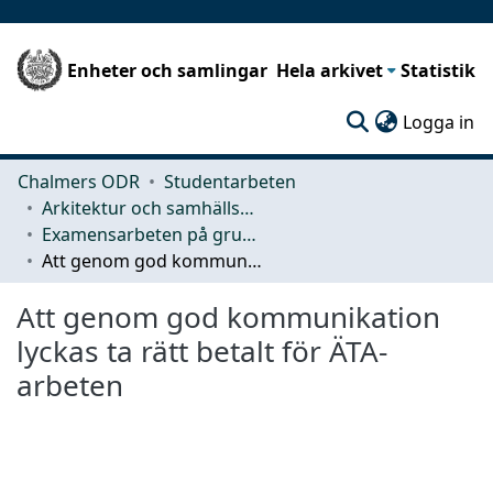
Enheter och samlingar
Hela arkivet
Statistik
(c
Logga in
Chalmers ODR
Studentarbeten
Arkitektur och samhällsbyggnadsteknik (ACE)
Examensarbeten på grundnivå
Att genom god kommunikation lyckas ta rätt betalt för ÄTA-arbeten
Att genom god kommunikation
lyckas ta rätt betalt för ÄTA-
arbeten