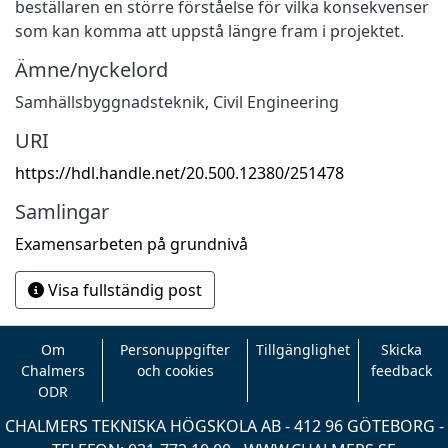
beställaren en större förståelse för vilka konsekvenser
som kan komma att uppstå längre fram i projektet.
Ämne/nyckelord
Samhällsbyggnadsteknik
,
Civil Engineering
URI
https://hdl.handle.net/20.500.12380/251478
Samlingar
Examensarbeten på grundnivå
Visa fullständig post
Om
Personuppgifter
Tillgänglighet
Skicka
Chalmers
och cookies
feedback
ODR
CHALMERS TEKNISKA HÖGSKOLA AB - 412 96 GÖTEBORG -