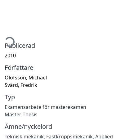
mtar...
Publicerad
2010
Författare
Olofsson, Michael
Svärd, Fredrik
Typ
Examensarbete för masterexamen
Master Thesis
Ämne/nyckelord
Teknisk mekanik
,
Fastkroppsmekanik
,
Applied