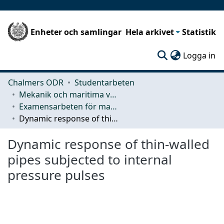
Enheter och samlingar
Hela arkivet
Statistik
(c
Logga in
Chalmers ODR
Studentarbeten
Mekanik och maritima vetenskaper (M2)
Examensarbeten för masterexamen
Dynamic response of thin-walled pipes subjected to internal pressure pulses
Dynamic response of thin-walled
pipes subjected to internal
pressure pulses