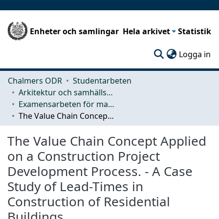
Enheter och samlingar
Hela arkivet
Statistik
(c
Logga in
Chalmers ODR
Studentarbeten
Arkitektur och samhällsbyggnadsteknik (ACE)
Examensarbeten för masterexamen
The Value Chain Concept Applied on a Construction Project Development Process. - A Case Study of Lead-Times in Construction of Residential Buildings.
The Value Chain Concept Applied
on a Construction Project
Development Process. - A Case
Study of Lead-Times in
Construction of Residential
Buildings.