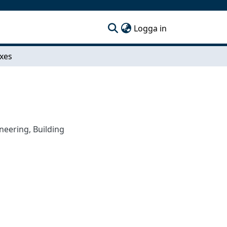
(current)
Logga in
xes
ineering
,
Building