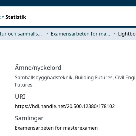
t
Statistik
Arkitektur och samhällsbyggnadsteknik (ACE)
Examensarbeten för masterexamen
Lightbo
Ämne/nyckelord
Samhällsbyggnadsteknik
,
Building Futures
,
Civil Eng
Futures
URI
https://hdl.handle.net/20.500.12380/178102
Samlingar
Examensarbeten för masterexamen