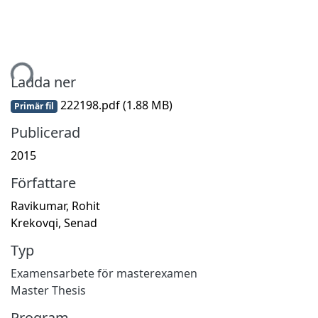
mtar...
Ladda ner
222198.pdf
(1.88 MB)
Primär fil
Publicerad
2015
Författare
Ravikumar, Rohit
Krekovqi, Senad
Typ
Examensarbete för masterexamen
Master Thesis
Program