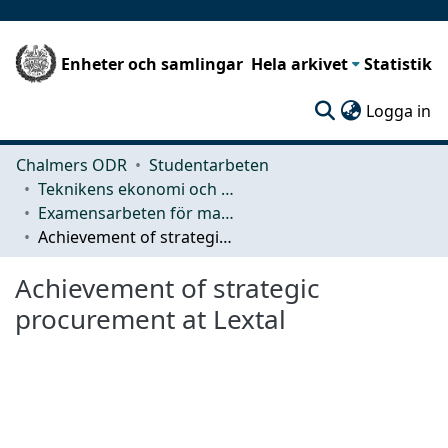
Enheter och samlingar
Hela arkivet
Statistik
(c
Logga in
Chalmers ODR
Studentarbeten
Teknikens ekonomi och organisation
Examensarbeten för masterexamen
Achievement of strategic procurement at Lextal
Achievement of strategic
procurement at Lextal