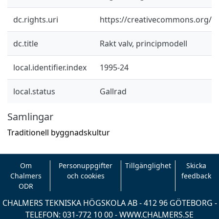
dc.rights.uri
https://creativecommons.org/li
dc.title
Rakt valv, principmodell
local.identifier.index
1995-24
local.status
Gallrad
Samlingar
Traditionell byggnadskultur
Om
Personuppgifter
Tillgänglighet
Skicka
Chalmers
och cookies
feedback
ODR
CHALMERS TEKNISKA HÖGSKOLA AB - 412 96 GÖTEBORG -
TELEFON: 031-772 10 00 -
WWW.CHALMERS.SE