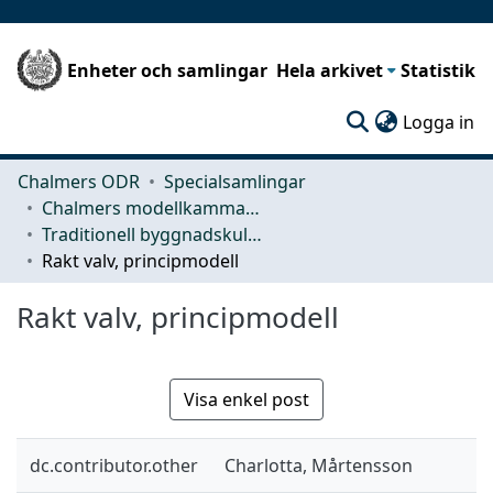
Enheter och samlingar
Hela arkivet
Statistik
(c
Logga in
Chalmers ODR
Specialsamlingar
Chalmers modellkammare
Traditionell byggnadskultur
Rakt valv, principmodell
Rakt valv, principmodell
Visa enkel post
dc.contributor.other
Charlotta, Mårtensson