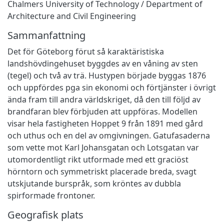
Chalmers University of Technology / Department of
Architecture and Civil Engineering
Sammanfattning
Det för Göteborg förut så karaktäristiska
landshövdingehuset byggdes av en våning av sten
(tegel) och två av trä. Hustypen började byggas 1876
och uppfördes pga sin ekonomi och förtjänster i övrigt
ända fram till andra världskriget, då den till följd av
brandfaran blev förbjuden att uppföras. Modellen
visar hela fastigheten Hoppet 9 från 1891 med gård
och uthus och en del av omgivningen. Gatufasaderna
som vette mot Karl Johansgatan och Lotsgatan var
utomordentligt rikt utformade med ett graciöst
hörntorn och symmetriskt placerade breda, svagt
utskjutande burspråk, som kröntes av dubbla
spirformade frontoner.
Geografisk plats