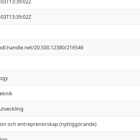
-03T13:39:02Z
-03T13:39:02Z
/hdl.handle.net/20.500.12380/216546
ogy
eknik
utveckling
ion och entreprenörskap (nyttiggörande)
ion