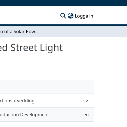
(current)
Logga in
Redesign of a Solar Powered and Motion Activated Street Light
d Street Light
ktionsutveckling
sv
Production Development
en