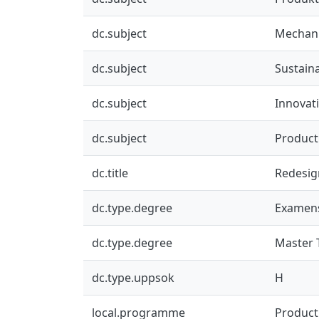
dc.subject
Mechani
dc.subject
Sustain
dc.subject
Innovat
dc.subject
Product
dc.title
Redesig
dc.type.degree
Examens
dc.type.degree
Master 
dc.type.uppsok
H
local.programme
Product