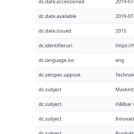
dc.date.accessioned
2019-07
dc.date.available
2019-07
dc.date.issued
2015
dc.identifier.uri
https:/
dc.language.iso
eng
dc.setspec.uppsok
Technol
dc.subject
Maskint
dc.subject
Hållbar 
dc.subject
Innovat
dc.subject
Produkt