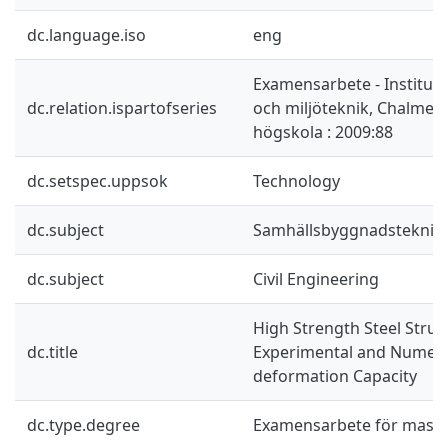
dc.language.iso
eng
Examensarbete - Instituti
dc.relation.ispartofseries
och miljöteknik, Chalmers
högskola : 2009:88
dc.setspec.uppsok
Technology
dc.subject
Samhällsbyggnadsteknik
dc.subject
Civil Engineering
High Strength Steel Struc
dc.title
Experimental and Numeric
deformation Capacity
dc.type.degree
Examensarbete för mast