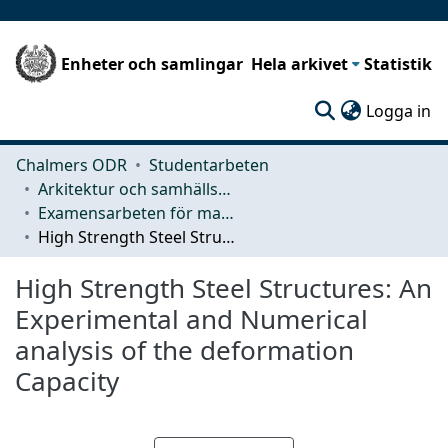
Enheter och samlingar
Hela arkivet
Statistik
(c
Logga in
Chalmers ODR
Studentarbeten
Arkitektur och samhällsbyggnadsteknik (ACE)
Examensarbeten för masterexamen
High Strength Steel Structures: An Experimental and Numerical analysis of the deformation Capacity
High Strength Steel Structures: An
Experimental and Numerical
analysis of the deformation
Capacity