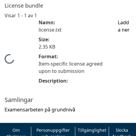
License bundle
Visar
1 - 1 av 1
Namn:
Ladd
license.txt
a ner
Size:
2.35 KB
Format:
Hämtar...
Item-specific license agreed
upon to submission
Description:
Samlingar
Examensarbeten på grundnivå
Om
Personuppgifter
Tillgänglighet
Skicka