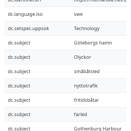
dc.language.iso
swe
dc.setspec.uppsok
Technology
dc.subject
Göteborgs hamn
dc.subject
Olyckor
dc.subject
småbåtsled
dc.subject
nyttotrafik
dc.subject
fritidsbåtar
dc.subject
farled
dc.subject
Gothenburg Harbour