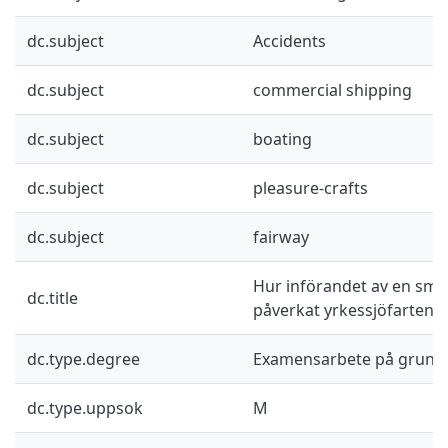
dc.subject
Accidents
dc.subject
commercial shipping
dc.subject
boating
dc.subject
pleasure-crafts
dc.subject
fairway
Hur införandet av en små
dc.title
påverkat yrkessjöfarten 
dc.type.degree
Examensarbete på grund
dc.type.uppsok
M