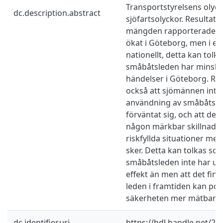
Transportstyrelsens olyc
dc.description.abstract
sjöfartsolyckor. Resultatet
mängden rapporterade oly
ökat i Göteborg, men i e
nationellt, detta kan tolk
småbåtsleden har minsk
händelser i Göteborg. Res
också att sjömännen inte 
användning av småbåtsl
förväntat sig, och att de 
någon märkbar skillnad 
riskfyllda situationer med
sker. Detta kan tolkas som
småbåtsleden inte har upp
effekt än men att det finns 
leden i framtiden kan pos
säkerheten mer mätbart.
dc.identifier.uri
https://hdl.handle.net/2