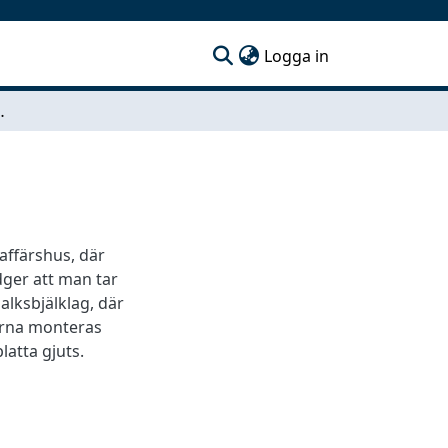
(current)
Logga in
Åhlén & Holm
affärshus, där
er att man tar
balksbjälklag, där
karna monteras
latta gjuts.