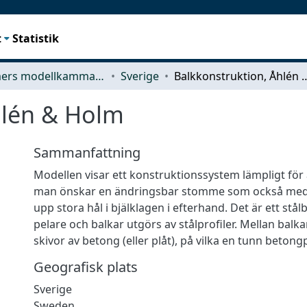
t
Statistik
Chalmers modellkammare
Sverige
Balkkonstruktion, 
hlén & Holm
Sammanfattning
Modellen visar ett konstruktionssystem lämpligt för 
man önskar en ändringsbar stomme som också medg
upp stora hål i bjälklagen i efterhand. Det är ett stål
pelare och balkar utgörs av stålprofiler. Mellan bal
skivor av betong (eller plåt), på vilka en tunn betongp
Geografisk plats
Sverige
Sweden