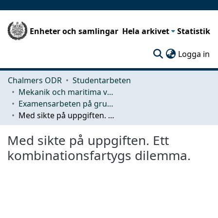
Enheter och samlingar
Hela arkivet
Statistik
(c
Logga in
Chalmers ODR
Studentarbeten
Mekanik och maritima vetenskaper (M2)
Examensarbeten på grundnivå
Med sikte på uppgiften. Ett kombinationsfartygs dilemma.
Med sikte på uppgiften. Ett
kombinationsfartygs dilemma.