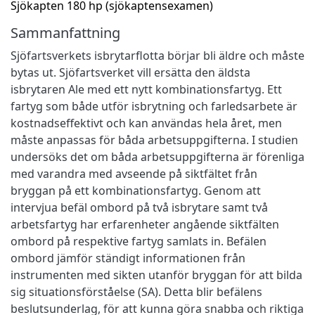
Sjökapten 180 hp (sjökaptensexamen)
Sammanfattning
Sjöfartsverkets isbrytarflotta börjar bli äldre och måste
bytas ut. Sjöfartsverket vill ersätta den äldsta
isbrytaren Ale med ett nytt kombinationsfartyg. Ett
fartyg som både utför isbrytning och farledsarbete är
kostnadseffektivt och kan användas hela året, men
måste anpassas för båda arbetsuppgifterna. I studien
undersöks det om båda arbetsuppgifterna är förenliga
med varandra med avseende på siktfältet från
bryggan på ett kombinationsfartyg. Genom att
intervjua befäl ombord på två isbrytare samt två
arbetsfartyg har erfarenheter angående siktfälten
ombord på respektive fartyg samlats in. Befälen
ombord jämför ständigt informationen från
instrumenten med sikten utanför bryggan för att bilda
sig situationsförståelse (SA). Detta blir befälens
beslutsunderlag, för att kunna göra snabba och riktiga