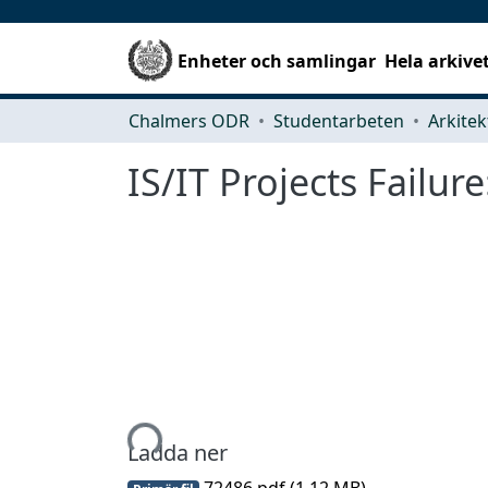
Enheter och samlingar
Hela arkive
Chalmers ODR
Studentarbeten
IS/IT Projects Failur
Hämtar...
Ladda ner
72486.pdf
(1.12 MB)