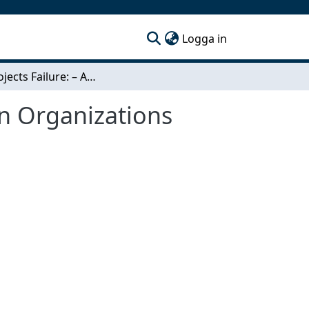
(current)
Logga in
IS/IT Projects Failure: – An Investigation in Iranian Organizations
ian Organizations