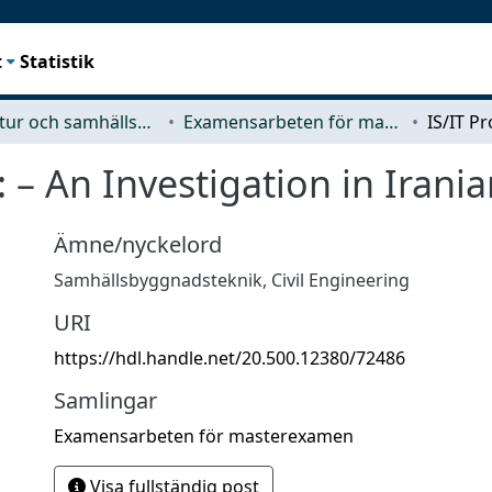
t
Statistik
Arkitektur och samhällsbyggnadsteknik (ACE)
Examensarbeten för masterexamen
e: – An Investigation in Iran
Ämne/nyckelord
Samhällsbyggnadsteknik
,
Civil Engineering
URI
https://hdl.handle.net/20.500.12380/72486
Samlingar
Examensarbeten för masterexamen
Visa fullständig post