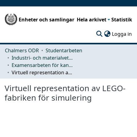
Enheter och samlingar
Hela arkivet
Statistik
(c
Logga in
Chalmers ODR
Studentarbeten
Industri- och materialvetenskap (IMS)
Examensarbeten för kandidatexamen
Virtuell representation av LEGO-fabriken för simulering
Virtuell representation av LEGO-
fabriken för simulering