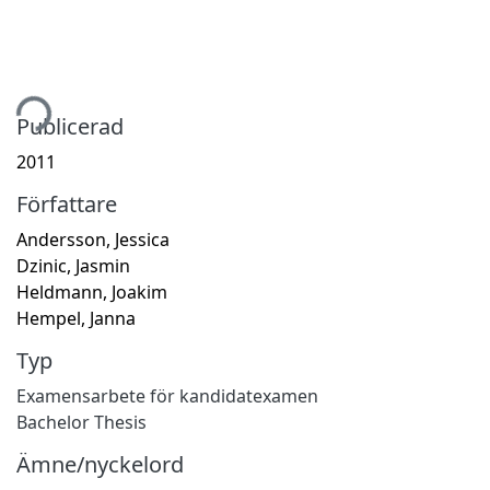
tar...
Publicerad
2011
Författare
Andersson, Jessica
Dzinic, Jasmin
Heldmann, Joakim
Hempel, Janna
Typ
Examensarbete för kandidatexamen
Bachelor Thesis
Ämne/nyckelord