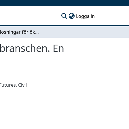
(current)
Logga in
Logistiklösningar för ökad effektivitet inom byggbranschen. En frekvensstudie på projektet Porslinsfabriken.
gbranschen. En
 Futures
,
Civil