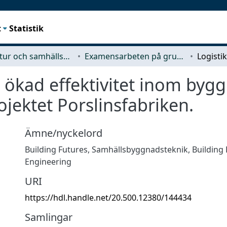
t
Statistik
Arkitektur och samhällsbyggnadsteknik (ACE)
Examensarbeten på grundnivå
r ökad effektivitet inom byg
ojektet Porslinsfabriken.
Ämne/nyckelord
Building Futures
,
Samhällsbyggnadsteknik
,
Building
Engineering
URI
https://hdl.handle.net/20.500.12380/144434
Samlingar