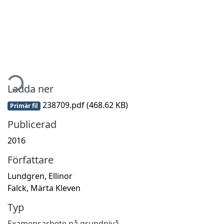
tar...
Ladda ner
238709.pdf
(468.62 KB)
Primär fil
Publicerad
2016
Författare
Lundgren, Ellinor
Falck, Märta Kleven
Typ
Examensarbete på grundnivå