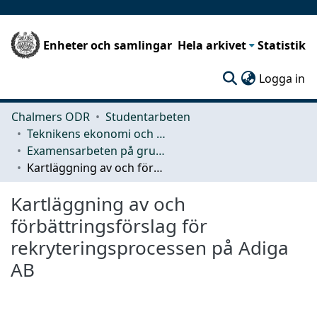
Enheter och samlingar
Hela arkivet
Statistik
(c
Logga in
Chalmers ODR
Studentarbeten
Teknikens ekonomi och organisation
Examensarbeten på grundnivå
Kartläggning av och förbättringsförslag för rekryteringsprocessen på Adiga AB
Kartläggning av och
förbättringsförslag för
rekryteringsprocessen på Adiga
AB