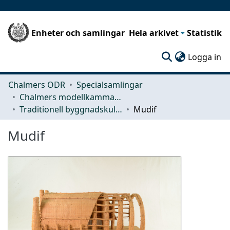
Enheter och samlingar
Hela arkivet
Statistik
(c
Logga in
Chalmers ODR
Specialsamlingar
Chalmers modellkammare
Traditionell byggnadskultur
Mudif
Mudif