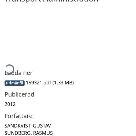
mtar...
Ladda ner
159321.pdf
(1.33 MB)
Primär fil
Publicerad
2012
Författare
SANDKVIST, GUSTAV
SUNDBERG, RASMUS