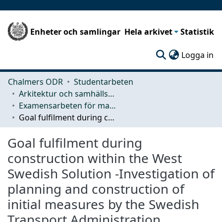
Enheter och samlingar
Hela arkivet
Statistik
(c
Logga in
Chalmers ODR
Studentarbeten
Arkitektur och samhällsbyggnadsteknik (ACE)
Examensarbeten för masterexamen
Goal fulfilment during construction within the West Swedish Solution -Investigation of planning and construction of initial measures by the Swedish Transport Administration
Goal fulfilment during
construction within the West
Swedish Solution -Investigation of
planning and construction of
initial measures by the Swedish
Transport Administration