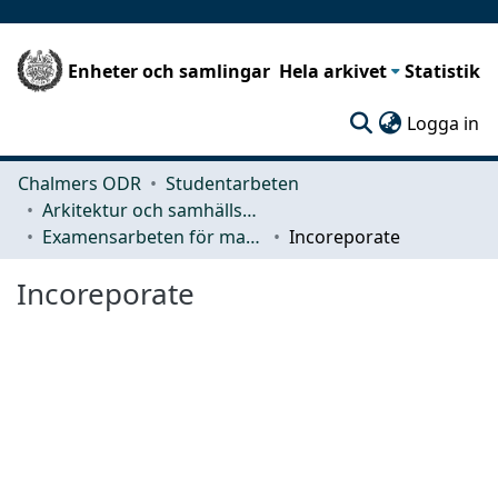
Enheter och samlingar
Hela arkivet
Statistik
(c
Logga in
Chalmers ODR
Studentarbeten
Arkitektur och samhällsbyggnadsteknik (ACE)
Examensarbeten för masterexamen
Incoreporate
Incoreporate