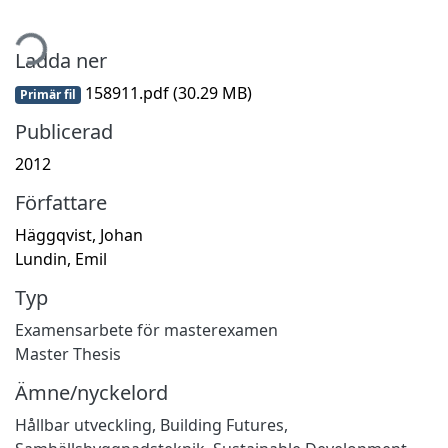
tar...
Ladda ner
158911.pdf
(30.29 MB)
Primär fil
Publicerad
2012
Författare
Häggqvist, Johan
Lundin, Emil
Typ
Examensarbete för masterexamen
Master Thesis
Ämne/nyckelord
Hållbar utveckling
,
Building Futures
,