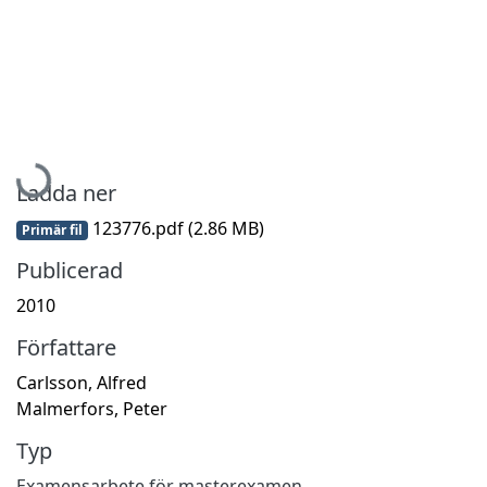
Hämtar...
Ladda ner
123776.pdf
(2.86 MB)
Primär fil
Publicerad
2010
Författare
Carlsson, Alfred
Malmerfors, Peter
Typ
Examensarbete för masterexamen