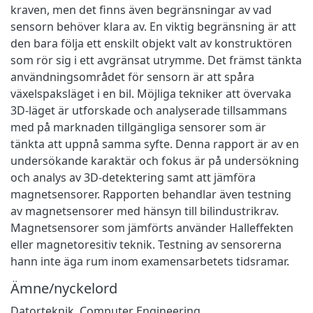
kraven, men det finns även begränsningar av vad
sensorn behöver klara av. En viktig begränsning är att
den bara följa ett enskilt objekt valt av konstruktören
som rör sig i ett avgränsat utrymme. Det främst tänkta
användningsområdet för sensorn är att spåra
växelspaksläget i en bil. Möjliga tekniker att övervaka
3D-läget är utforskade och analyserade tillsammans
med på marknaden tillgängliga sensorer som är
tänkta att uppnå samma syfte. Denna rapport är av en
undersökande karaktär och fokus är på undersökning
och analys av 3D-detektering samt att jämföra
magnetsensorer. Rapporten behandlar även testning
av magnetsensorer med hänsyn till bilindustrikrav.
Magnetsensorer som jämförts använder Halleffekten
eller magnetoresitiv teknik. Testning av sensorerna
hann inte äga rum inom examensarbetets tidsramar.
Ämne/nyckelord
Datorteknik
,
Computer Engineering