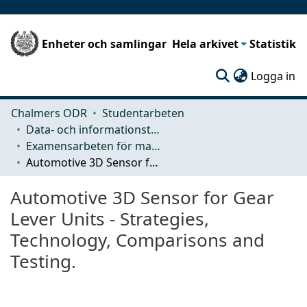
Enheter och samlingar
Hela arkivet
Statistik
(c
Logga in
Chalmers ODR
Studentarbeten
Data- och informationsteknik (CSE)
Examensarbeten för masterexamen
Automotive 3D Sensor for Gear Lever Units - Strategies, Technology, Comparisons and Testing.
Automotive 3D Sensor for Gear
Lever Units - Strategies,
Technology, Comparisons and
Testing.