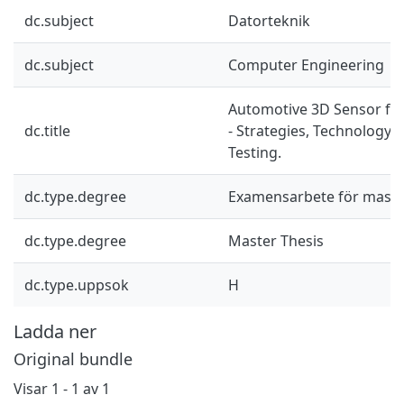
dc.subject
Datorteknik
dc.subject
Computer Engineering
Automotive 3D Sensor for
dc.title
- Strategies, Technology
Testing.
dc.type.degree
Examensarbete för mast
dc.type.degree
Master Thesis
dc.type.uppsok
H
Ladda ner
Original bundle
Visar
1 - 1 av 1