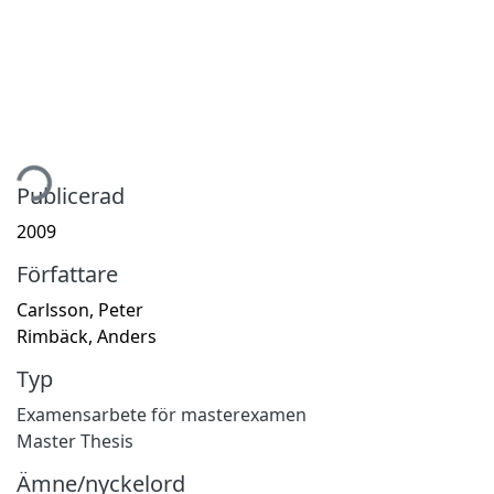
tar...
Publicerad
2009
Författare
Carlsson, Peter
Rimbäck, Anders
Typ
Examensarbete för masterexamen
Master Thesis
Ämne/nyckelord