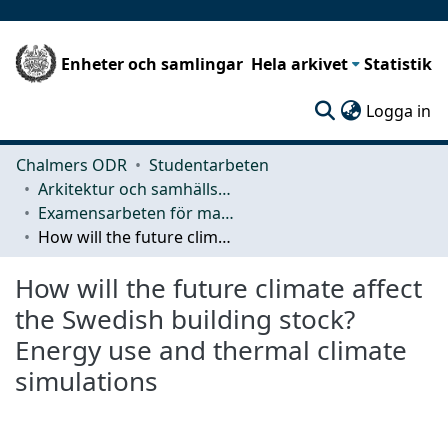
Enheter och samlingar
Hela arkivet
Statistik
(c
Logga in
Chalmers ODR
Studentarbeten
Arkitektur och samhällsbyggnadsteknik (ACE)
Examensarbeten för masterexamen
How will the future climate affect the Swedish building stock? Energy use and thermal climate simulations
How will the future climate affect
the Swedish building stock?
Energy use and thermal climate
simulations