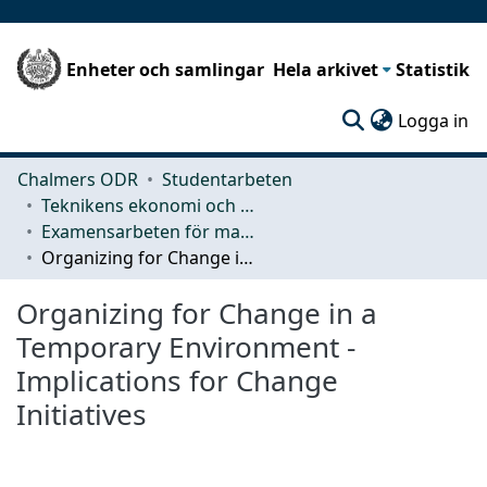
Enheter och samlingar
Hela arkivet
Statistik
(c
Logga in
Chalmers ODR
Studentarbeten
Teknikens ekonomi och organisation
Examensarbeten för masterexamen
Organizing for Change in a Temporary Environment - Implications for Change Initiatives
Organizing for Change in a
Temporary Environment -
Implications for Change
Initiatives