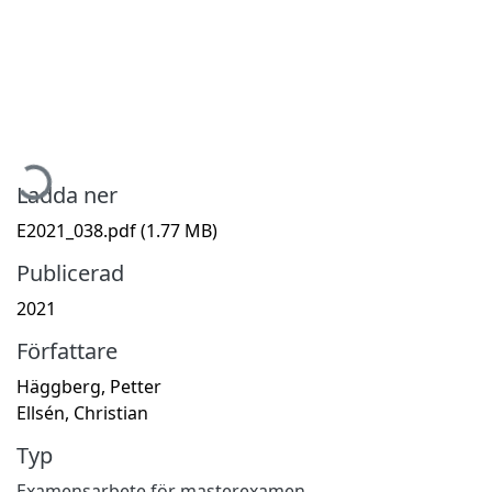
ämtar...
Ladda ner
E2021_038.pdf
(1.77 MB)
Publicerad
2021
Författare
Häggberg, Petter
Ellsén, Christian
Typ
Examensarbete för masterexamen