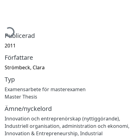
ämtar...
Publicerad
2011
Författare
Strömbeck, Clara
Typ
Examensarbete för masterexamen
Master Thesis
Ämne/nyckelord
Innovation och entreprenörskap (nyttiggörande)
,
Industriell organisation, administration och ekonomi
,
Innovation & Entrepreneurship
,
Industrial