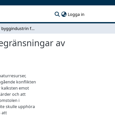
(current)
Logga in
Vad gör byggindustrin för att hantera framtida begränsningar av kalksten
begränsningar av
naturresurser,
ågående konflikten
v kalksten emot
gärder och att
omstolen i
ite skulle upphöra
 att