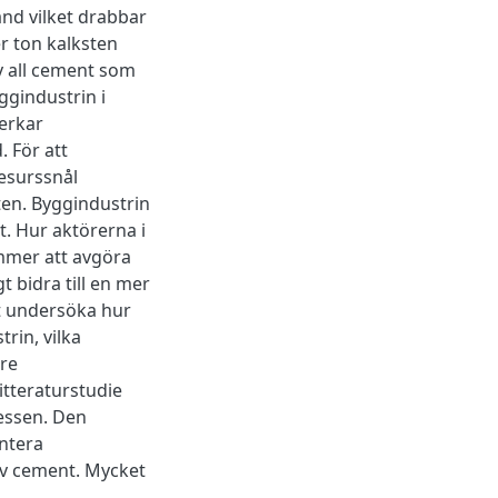
nd vilket drabbar
r ton kalksten
v all cement som
ggindustrin i
erkar
 För att
resurssnål
ten. Byggindustrin
st. Hur aktörerna i
mer att avgöra
t bidra till en mer
tt undersöka hur
rin, vilka
tre
itteraturstudie
cessen. Den
antera
av cement. Mycket