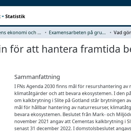
t
Statistik
Teknikens ekonomi och organisation
Examensarbeten på grundnivå
n för att hantera framtida 
Sammanfattning
I FNs Agenda 2030 finns mål för resurshantering av 
klimatåtgärder och att bevara ekosystemen. I den p
om kalkbrytning i Slite på Gotland står brytningen a
mål för hållbar hantering av naturresurser, klimatåt
bevara ekosystemen. Beslutet från Mark- och Miljöd
november 2021 angav att Cementas kalkbrytning i Sl
senast 31 december 2022. I domstolsbeslutet angavs