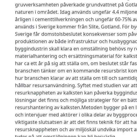
gruvverksamheten påverkade grundvattnet på Gotla
naturen i området. Idag används ungefär 4.4 miljone
årligen i cementtillverkningen och ungefär 60-75% a
används i Sverige kommer från Slite, Gotland. För by
Sverige får domstolsbeslutet konsekvenser som påv
produktionen av både infrastruktur och husbyggnad.
byggindustrin skall klara en omställning behövs ny 
materialhantering och ersättningsmaterial för kalks
har ca ett år på sig att ställa om, om beslutet står fa
branschen tänker om en kommande resursbrist kom
hur branschen klarar av att ställa om till och samtidig
hållbar resursanvändning. Syftet med studien var a
resurknappheten av kalksten kan påverka byggindust
lösningar det finns och möjliga strategier för en bät
resurshantering av kalksten.Metoden bygger på en l
och intervjuer med aktörer i olika delar av byggpro
viktigaste slutsatsen är att det finns teknik för att h
resursknappheten och av miljöskäl undvika import 
tyder på att omställningen kan bli besvärlig.