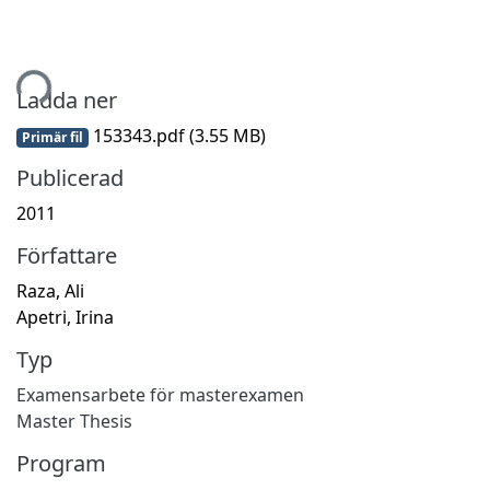
mtar...
Ladda ner
153343.pdf
(3.55 MB)
Primär fil
Publicerad
2011
Författare
Raza, Ali
Apetri, Irina
Typ
Examensarbete för masterexamen
Master Thesis
Program