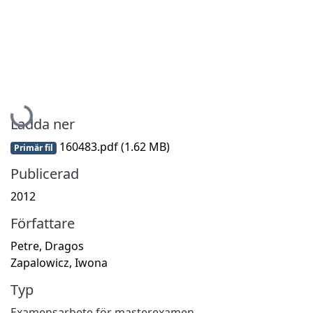
Hämtar...
Ladda ner
160483.pdf
(1.62 MB)
Primär fil
Publicerad
2012
Författare
Petre, Dragos
Zapalowicz, Iwona
Typ
Examensarbete för masterexamen