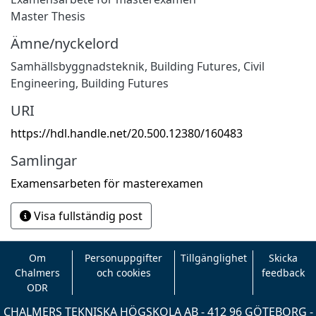
Master Thesis
Ämne/nyckelord
Samhällsbyggnadsteknik
,
Building Futures
,
Civil
Engineering
,
Building Futures
URI
https://hdl.handle.net/20.500.12380/160483
Samlingar
Examensarbeten för masterexamen
Visa fullständig post
Om
Personuppgifter
Tillgänglighet
Skicka
Chalmers
och cookies
feedback
ODR
CHALMERS TEKNISKA HÖGSKOLA AB - 412 96 GÖTEBORG -