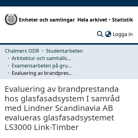
Enheter och samlingar
Hela arkivet
Statistik
(c
Logga in
Chalmers ODR
Studentarbeten
Arkitektur och samhällsbyggnadsteknik (ACE)
Examensarbeten på grundnivå
Evaluering av brandprestanda hos glasfasadsystem I samråd med Lindner Scandinavia AB evalueras glasfasadsystemet LS3000 Link-Timber
Evaluering av brandprestanda
hos glasfasadsystem I samråd
med Lindner Scandinavia AB
evalueras glasfasadsystemet
LS3000 Link-Timber