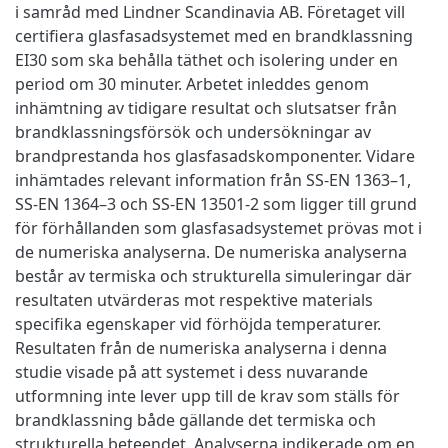
i samråd med Lindner Scandinavia AB. Företaget vill
certifiera glasfasadsystemet med en brandklassning
EI30 som ska behålla täthet och isolering under en
period om 30 minuter. Arbetet inleddes genom
inhämtning av tidigare resultat och slutsatser från
brandklassningsförsök och undersökningar av
brandprestanda hos glasfasadskomponenter. Vidare
inhämtades relevant information från SS-EN 1363–1,
SS-EN 1364–3 och SS-EN 13501-2 som ligger till grund
för förhållanden som glasfasadsystemet prövas mot i
de numeriska analyserna. De numeriska analyserna
består av termiska och strukturella simuleringar där
resultaten utvärderas mot respektive materials
specifika egenskaper vid förhöjda temperaturer.
Resultaten från de numeriska analyserna i denna
studie visade på att systemet i dess nuvarande
utformning inte lever upp till de krav som ställs för
brandklassning både gällande det termiska och
strukturella beteendet. Analyserna indikerade om en