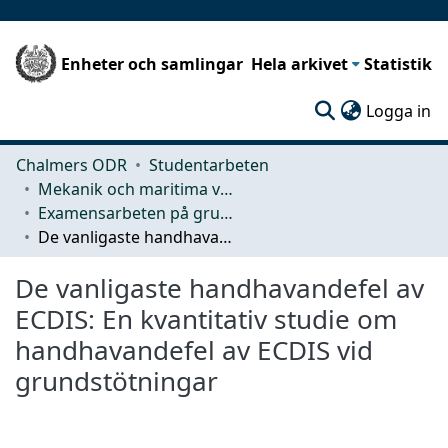
Enheter och samlingar
Hela arkivet
Statistik
(c
Logga in
Chalmers ODR
Studentarbeten
Mekanik och maritima vetenskaper (M2)
Examensarbeten på grundnivå
De vanligaste handhavandefel av ECDIS: En kvantitativ studie om handhavandefel av ECDIS vid grundstötningar
De vanligaste handhavandefel av
ECDIS: En kvantitativ studie om
handhavandefel av ECDIS vid
grundstötningar