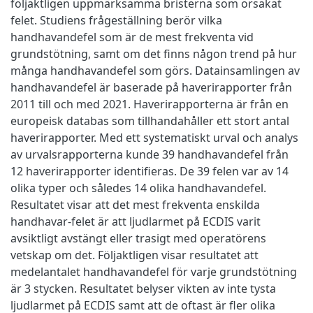
följaktligen uppmärksamma bristerna som orsakat
felet. Studiens frågeställning berör vilka
handhavandefel som är de mest frekventa vid
grundstötning, samt om det finns någon trend på hur
många handhavandefel som görs. Datainsamlingen av
handhavandefel är baserade på haverirapporter från
2011 till och med 2021. Haverirapporterna är från en
europeisk databas som tillhandahåller ett stort antal
haverirapporter. Med ett systematiskt urval och analys
av urvalsrapporterna kunde 39 handhavandefel från
12 haverirapporter identifieras. De 39 felen var av 14
olika typer och således 14 olika handhavandefel.
Resultatet visar att det mest frekventa enskilda
handhavar-felet är att ljudlarmet på ECDIS varit
avsiktligt avstängt eller trasigt med operatörens
vetskap om det. Följaktligen visar resultatet att
medelantalet handhavandefel för varje grundstötning
är 3 stycken. Resultatet belyser vikten av inte tysta
ljudlarmet på ECDIS samt att de oftast är fler olika