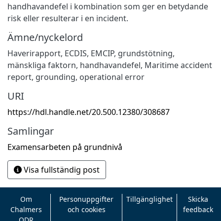
handhavandefel i kombination som ger en betydande
risk eller resulterar i en incident.
Ämne/nyckelord
Haverirapport
,
ECDIS
,
EMCIP
,
grundstötning
,
mänskliga faktorn
,
handhavandefel
,
Maritime accident
report
,
grounding
,
operational error
URI
https://hdl.handle.net/20.500.12380/308687
Samlingar
Examensarbeten på grundnivå
Visa fullständig post
Om
Personuppgifter
Tillgänglighet
Skicka
Chalmers
och cookies
feedback
ODR