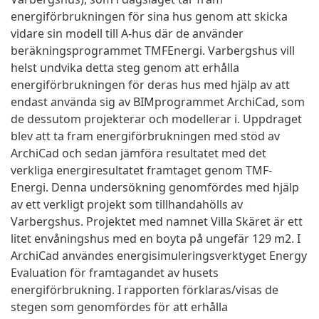
energiförbrukningen för sina hus genom att skicka
vidare sin modell till A-hus där de använder
beräkningsprogrammet TMFEnergi. Varbergshus vill
helst undvika detta steg genom att erhålla
energiförbrukningen för deras hus med hjälp av att
endast använda sig av BIMprogrammet ArchiCad, som
de dessutom projekterar och modellerar i. Uppdraget
blev att ta fram energiförbrukningen med stöd av
ArchiCad och sedan jämföra resultatet med det
verkliga energiresultatet framtaget genom TMF-
Energi. Denna undersökning genomfördes med hjälp
av ett verkligt projekt som tillhandahölls av
Varbergshus. Projektet med namnet Villa Skäret är ett
litet envåningshus med en boyta på ungefär 129 m2. I
ArchiCad användes energisimuleringsverktyget Energy
Evaluation för framtagandet av husets
energiförbrukning. I rapporten förklaras/visas de
stegen som genomfördes för att erhålla