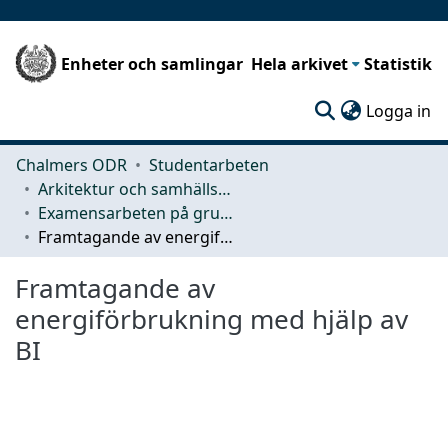
Enheter och samlingar
Hela arkivet
Statistik
(c
Logga in
Chalmers ODR
Studentarbeten
Arkitektur och samhällsbyggnadsteknik (ACE)
Examensarbeten på grundnivå
Framtagande av energiförbrukning med hjälp av BI
Framtagande av
energiförbrukning med hjälp av
BI