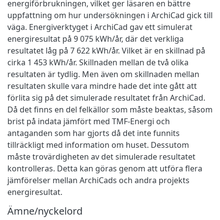
energiförbrukningen, vilket ger läsaren en bättre
uppfattning om hur undersökningen i ArchiCad gick till
väga. Energiverktyget i ArchiCad gav ett simulerat
energiresultat på 9 075 kWh/år, där det verkliga
resultatet låg på 7 622 kWh/år. Vilket är en skillnad på
cirka 1 453 kWh/år. Skillnaden mellan de två olika
resultaten är tydlig. Men även om skillnaden mellan
resultaten skulle vara mindre hade det inte gått att
förlita sig på det simulerade resultatet från ArchiCad.
Då det finns en del felkällor som måste beaktas, såsom
brist på indata jämfört med TMF-Energi och
antaganden som har gjorts då det inte funnits
tillräckligt med information om huset. Dessutom
måste trovärdigheten av det simulerade resultatet
kontrolleras. Detta kan göras genom att utföra flera
jämförelser mellan ArchiCads och andra projekts
energiresultat.
Ämne/nyckelord