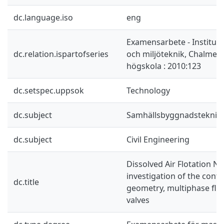
dc.language.iso
eng
Examensarbete - Instituti
dc.relation.ispartofseries
och miljöteknik, Chalmers
högskola : 2010:123
dc.setspec.uppsok
Technology
dc.subject
Samhällsbyggnadsteknik
dc.subject
Civil Engineering
Dissolved Air Flotation N
investigation of the cont
dc.title
geometry, multiphase flo
valves