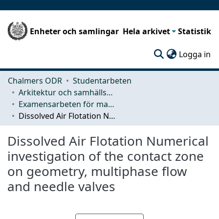
Enheter och samlingar
Hela arkivet
Statistik
(c
Logga in
Chalmers ODR
Studentarbeten
Arkitektur och samhällsbyggnadsteknik (ACE)
Examensarbeten för masterexamen
Dissolved Air Flotation Numerical investigation of the contact zone on geometry, multiphase flow and needle valves
Dissolved Air Flotation Numerical
investigation of the contact zone
on geometry, multiphase flow
and needle valves