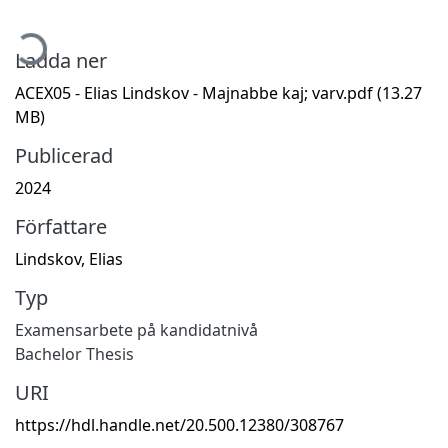
mtar...
Ladda ner
ACEX05 - Elias Lindskov - Majnabbe kaj; varv.pdf
(13.27
MB)
Publicerad
2024
Författare
Lindskov, Elias
Typ
Examensarbete på kandidatnivå
Bachelor Thesis
URI
https://hdl.handle.net/20.500.12380/308767