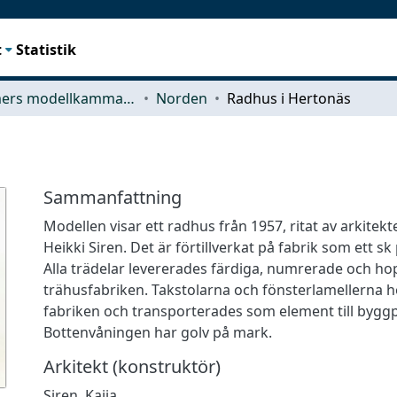
t
Statistik
Chalmers modellkammare
Norden
Radhus i Hertonäs
Sammanfattning
Modellen visar ett radhus från 1957, ritat av arkitekt
Heikki Siren. Det är förtillverkat på fabrik som ett sk
Alla trädelar levererades färdiga, numrerade och h
trähusfabriken. Takstolarna och fönsterlamellerna 
fabriken och transporterades som element till byggp
Bottenvåningen har golv på mark.
Arkitekt (konstruktör)
Siren, Kaija