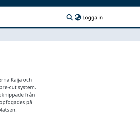
(current)
Logga in
erna Kaija och
 pre-cut system.
opknippade från
hopfogades på
latsen.