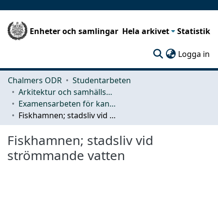
Enheter och samlingar
Hela arkivet
Statistik
(c
Logga in
Chalmers ODR
Studentarbeten
Arkitektur och samhällsbyggnadsteknik (ACE)
Examensarbeten för kandidatexamen
Fiskhamnen; stadsliv vid strömmande vatten
Fiskhamnen; stadsliv vid
strömmande vatten