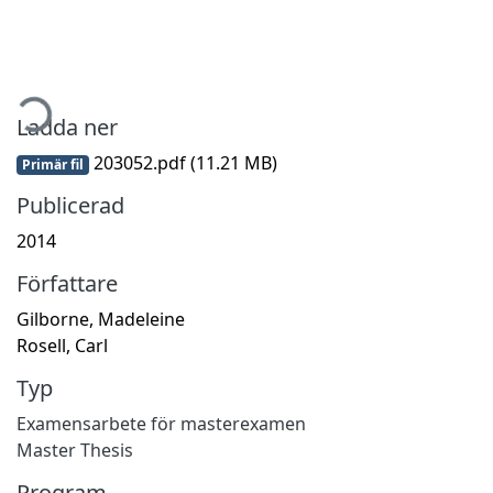
mtar...
Ladda ner
203052.pdf
(11.21 MB)
Primär fil
Publicerad
2014
Författare
Gilborne, Madeleine
Rosell, Carl
Typ
Examensarbete för masterexamen
Master Thesis
Program