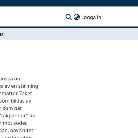
(current)
Logga in
us
panska ön
s av en ställning
smattor. Taket
 som bildas av
r, som bär
 "takpannor" av
n mot söder,
ddan, oavbrutet
gs upp inomhus