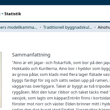
t
Statistik
Chalmers modellkammare
Traditionell byggnadskultur
Ainoh
Sammanfattning
"Aino är ett jägar- och fiskarfolk, som bor på den ja
Hokkaido och Kurillerna. Aino bor i hyddor som bygg
av grova pålar, som klads med flera lager flätade vas
byggs färdigt för sig och sätts sedan upp på ramen,
väggarnas överliggare. Taket är byggt av två tripode
ryggåsen. Mot den lutar ribbor och taket täcks med
vassjok, som lagts om käppar.Entrén finns i kortsida
fönster mot norr och väster. Elden brinner mitt i hy
sedan den dag huset stod färdigt. Vassmattor hän