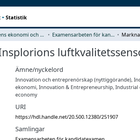
t
Statistik
Teknikens ekonomi och organisation
Examensarbeten för kandidatexamen
nsplorions luftkvalitetssens
Ämne/nyckelord
Innovation och entreprenörskap (nyttiggörande)
,
In
ekonomi
,
Innovation & Entrepreneurship
,
Industrial
economy
URI
https://hdl.handle.net/20.500.12380/251907
Samlingar
Examensarbeten för kandidatexamen