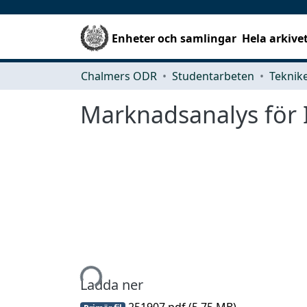
Enheter och samlingar
Hela arkive
Chalmers ODR
Studentarbeten
Marknadsanalys för I
Hämtar...
Ladda ner
251907.pdf
(5.75 MB)