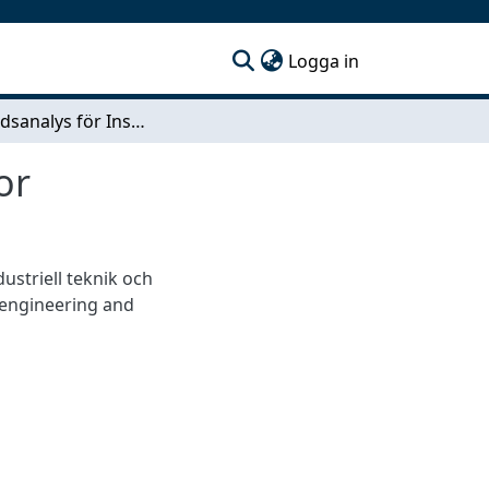
(current)
Logga in
Marknadsanalys för Insplorions luftkvalitetssensor
or
dustriell teknik och
 engineering and