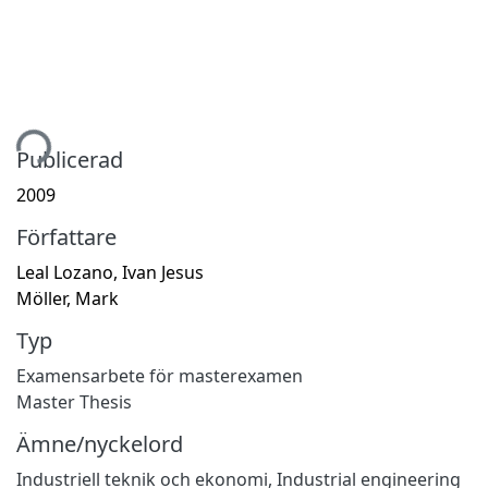
tar...
Publicerad
2009
Författare
Leal Lozano, Ivan Jesus
Möller, Mark
Typ
Examensarbete för masterexamen
Master Thesis
Ämne/nyckelord
Industriell teknik och ekonomi
,
Industrial engineering