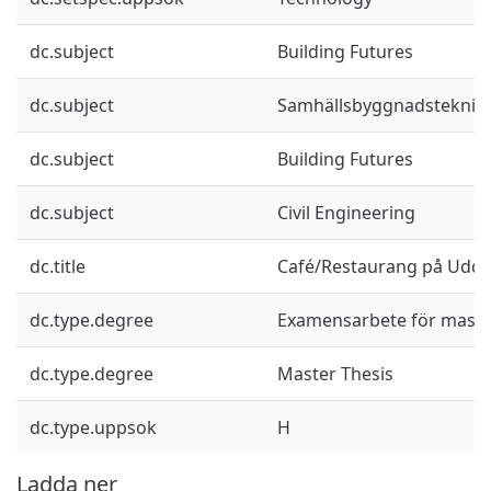
dc.subject
Building Futures
dc.subject
Samhällsbyggnadsteknik
dc.subject
Building Futures
dc.subject
Civil Engineering
dc.title
Café/Restaurang på Udde
dc.type.degree
Examensarbete för mast
dc.type.degree
Master Thesis
dc.type.uppsok
H
Ladda ner