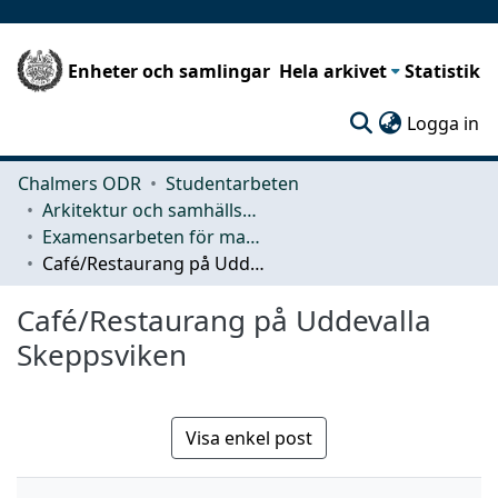
Enheter och samlingar
Hela arkivet
Statistik
(c
Logga in
Chalmers ODR
Studentarbeten
Arkitektur och samhällsbyggnadsteknik (ACE)
Examensarbeten för masterexamen
Café/Restaurang på Uddevalla Skeppsviken
Café/Restaurang på Uddevalla
Skeppsviken
Visa enkel post