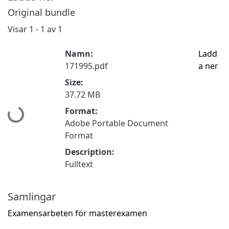
Original bundle
Visar
1 - 1 av 1
Namn:
Ladd
171995.pdf
a ner
Size:
37.72 MB
Hämtar...
Format:
Adobe Portable Document
Format
Description:
Fulltext
Samlingar
Examensarbeten för masterexamen