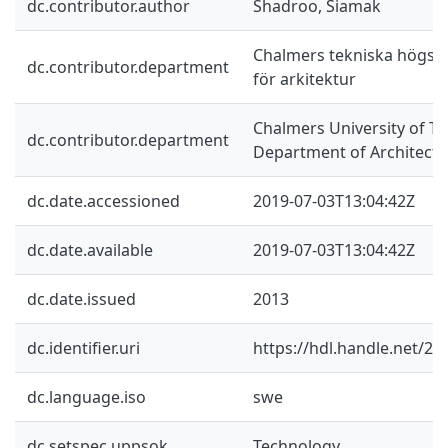
dc.contributor.author
Shadroo, Siamak
Chalmers tekniska högskol
dc.contributor.department
för arkitektur
Chalmers University of Te
dc.contributor.department
Department of Architectu
dc.date.accessioned
2019-07-03T13:04:42Z
dc.date.available
2019-07-03T13:04:42Z
dc.date.issued
2013
dc.identifier.uri
https://hdl.handle.net/2
dc.language.iso
swe
dc.setspec.uppsok
Technology