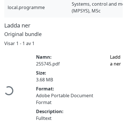
Systems, control and mec
local.programme
(MPSYS), MSc
Ladda ner
Original bundle
Visar
1 - 1 av 1
Namn:
Ladd
255745.pdf
a ner
Size:
Hämtar...
3.68 MB
Format:
Adobe Portable Document
Format
Description:
Fulltext