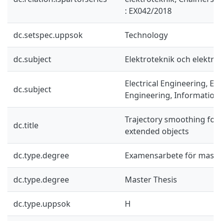
: EX042/2018
dc.setspec.uppsok
Technology
dc.subject
Elektroteknik och elektro
Electrical Engineering, El
dc.subject
Engineering, Information
Trajectory smoothing for 
dc.title
extended objects
dc.type.degree
Examensarbete för mast
dc.type.degree
Master Thesis
dc.type.uppsok
H