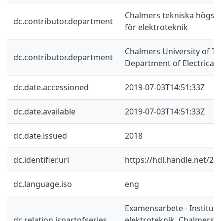
Chalmers tekniska högskol
dc.contributor.department
för elektroteknik
Chalmers University of Te
dc.contributor.department
Department of Electrical
dc.date.accessioned
2019-07-03T14:51:33Z
dc.date.available
2019-07-03T14:51:33Z
dc.date.issued
2018
dc.identifier.uri
https://hdl.handle.net/2
dc.language.iso
eng
Examensarbete - Instituti
dc.relation.ispartofseries
elektroteknik, Chalmers 