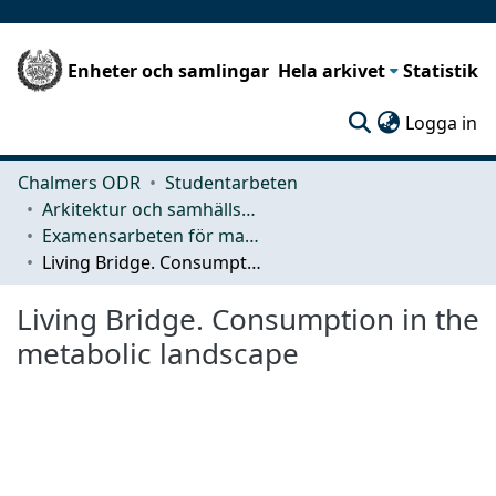
Enheter och samlingar
Hela arkivet
Statistik
(c
Logga in
Chalmers ODR
Studentarbeten
Arkitektur och samhällsbyggnadsteknik (ACE)
Examensarbeten för masterexamen
Living Bridge. Consumption in the metabolic landscape
Living Bridge. Consumption in the
metabolic landscape