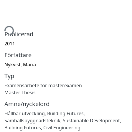
tar...
Publicerad
2011
Författare
Nykvist, Maria
Typ
Examensarbete för masterexamen
Master Thesis
Ämne/nyckelord
Hållbar utveckling
,
Building Futures
,
Samhällsbyggnadsteknik
,
Sustainable Development
,
Building Futures
,
Civil Engineering