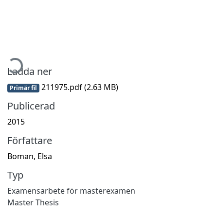
mtar...
Ladda ner
211975.pdf
(2.63 MB)
Primär fil
Publicerad
2015
Författare
Boman, Elsa
Typ
Examensarbete för masterexamen
Master Thesis