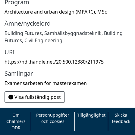
Program
Architecture and urban design (MPARC), MSc
Ämne/nyckelord
Building Futures
,
Samhällsbyggnadsteknik
,
Building
Futures
,
Civil Engineering
URI
https://hdl.handle.net/20.500.12380/211975
Samlingar
Examensarbeten för masterexamen
Visa fullständig post
Om
Personuppgifter
Tillgänglighet
Skicka
Chalmers
och cookies
feedback
ODR