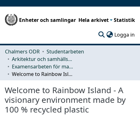
Enheter och samlingar
Hela arkivet
Statistik
(c
Logga in
Chalmers ODR
Studentarbeten
Arkitektur och samhällsbyggnadsteknik (ACE)
Examensarbeten för masterexamen
Welcome to Rainbow Island - A visionary environment made by 100 % recycled plastic
Welcome to Rainbow Island - A
visionary environment made by
100 % recycled plastic