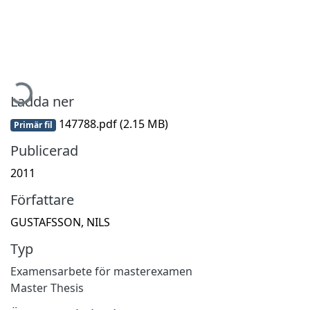
ämtar...
Ladda ner
147788.pdf
(2.15 MB)
Primär fil
Publicerad
2011
Författare
GUSTAFSSON, NILS
Typ
Examensarbete för masterexamen
Master Thesis