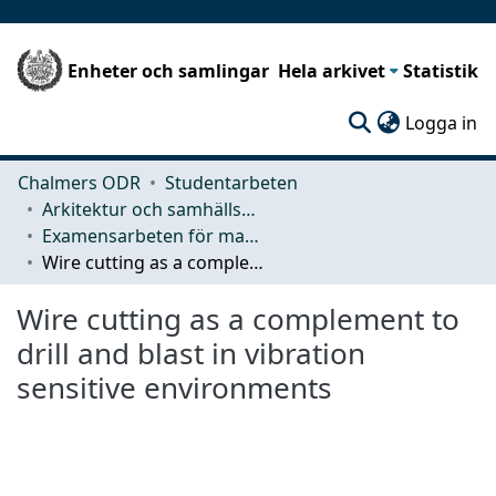
Enheter och samlingar
Hela arkivet
Statistik
(c
Logga in
Chalmers ODR
Studentarbeten
Arkitektur och samhällsbyggnadsteknik (ACE)
Examensarbeten för masterexamen
Wire cutting as a complement to drill and blast in vibration sensitive environments
Wire cutting as a complement to
drill and blast in vibration
sensitive environments