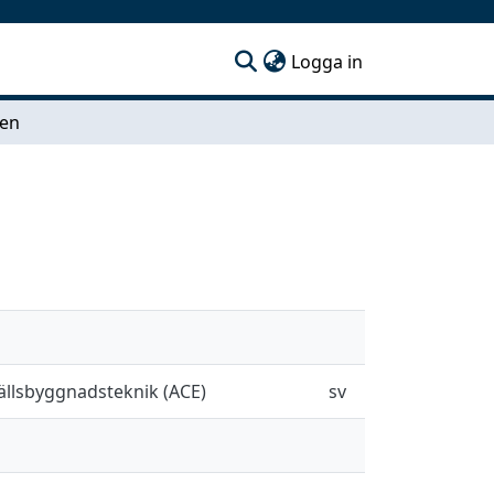
(current)
Logga in
den
hällsbyggnadsteknik (ACE)
sv