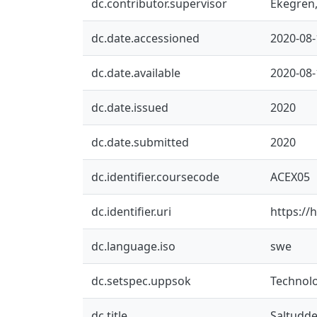
dc.contributor.supervisor
Ekegren,
dc.date.accessioned
2020-08-
dc.date.available
2020-08-
dc.date.issued
2020
dc.date.submitted
2020
dc.identifier.coursecode
ACEX05
dc.identifier.uri
https://
dc.language.iso
swe
dc.setspec.uppsok
Technol
dc.title
Saltudd