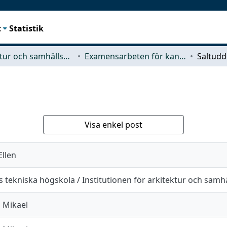
t
Statistik
Arkitektur och samhällsbyggnadsteknik (ACE)
Examensarbeten för kandidatexamen
Saltud
Visa enkel post
llen
 tekniska högskola / Institutionen för arkitektur och sam
 Mikael