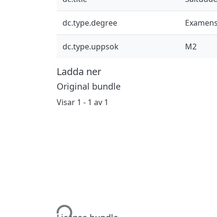
dc.type.degree
Examens
dc.type.uppsok
M2
Ladda ner
Original bundle
Visar
1 - 1 av 1
Hämtar...